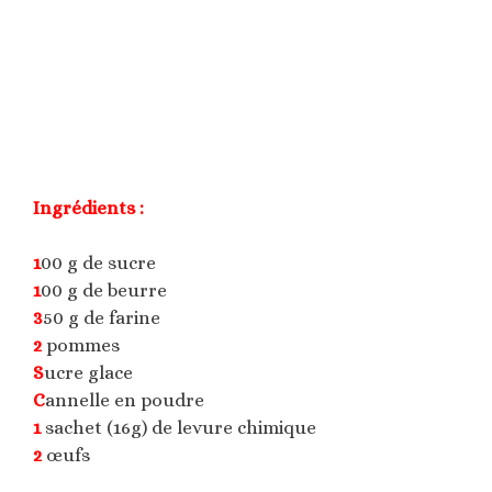
Ingrédients :
1
00 g de sucre
1
00 g de beurre
3
50 g de farine
2
pommes
S
ucre glace
C
annelle en poudre
1
sachet (16g) de levure chimique
2
œufs