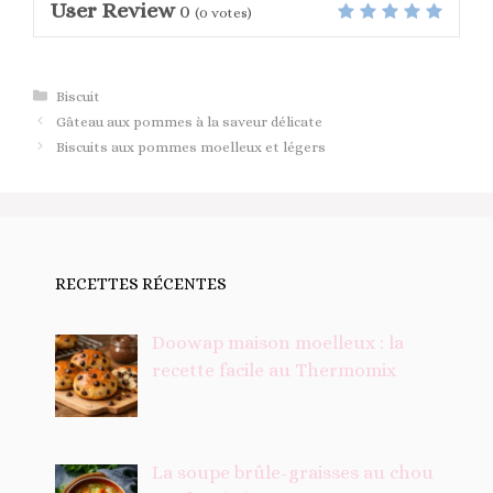
User Review
0
(
0
votes)
Catégories
Biscuit
Gâteau aux pommes à la saveur délicate
Biscuits aux pommes moelleux et légers
RECETTES RÉCENTES
Doowap maison moelleux : la
recette facile au Thermomix
La soupe brûle-graisses au chou