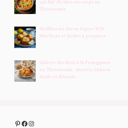
qui fait du bien au corps au
Thermomix
Muffins au citron légers WW –
Moelleux et faciles à préparer
Galette des Rois à la Frangipane
au Thermomix : Recette Maison
Facile et Réussie
Pinterest
Facebook
Instagram