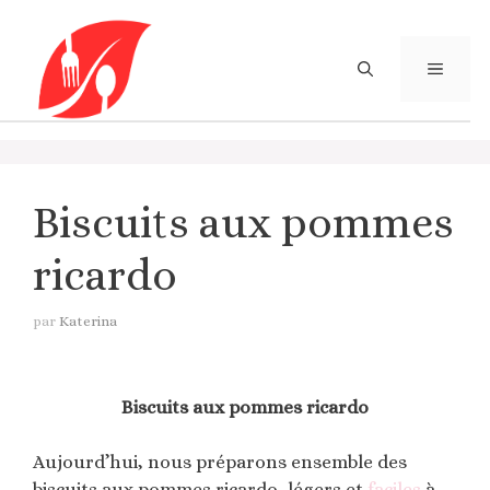
Aller
au
contenu
MENU
Biscuits aux pommes
ricardo
par
Katerina
Biscuits aux pommes ricardo
Aujourd’hui, nous préparons ensemble des
biscuits aux pommes ricardo, légers et
faciles
à