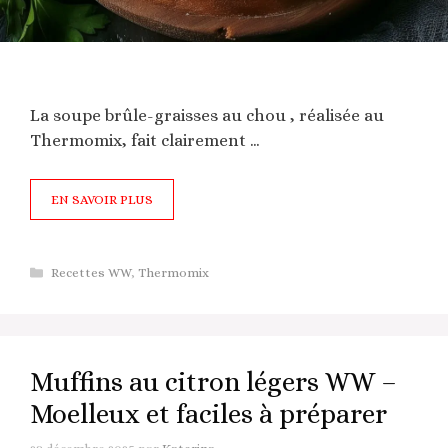
La soupe brûle-graisses au chou , réalisée au
Thermomix, fait clairement …
EN SAVOIR PLUS
Catégories
Recettes WW
,
Thermomix
Muffins au citron légers WW –
Moelleux et faciles à préparer