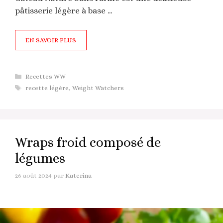
pâtisserie légère à base …
EN SAVOIR PLUS
Catégories
Recettes WW
Étiquettes
recette légère
,
Weight Watchers
Wraps froid composé de
légumes
26 août 2024
par
Katerina