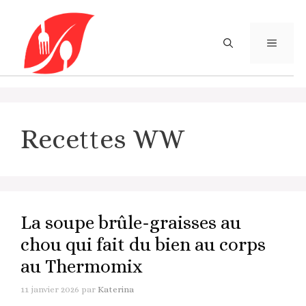
Aller
au
contenu
MENU
Recettes WW
La soupe brûle-graisses au
chou qui fait du bien au corps
au Thermomix
11 janvier 2026
par
Katerina