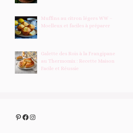
Muffins au citron légers WW –
Moelleux et faciles à préparer
Galette des Rois à la Frangipane
au Thermomix : Recette Maison
Facile et Réussie
Pinterest
Facebook
Instagram