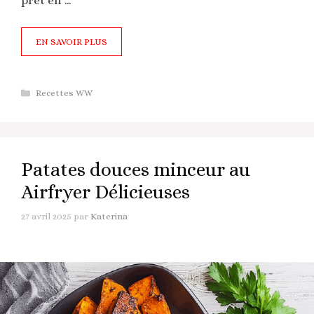
prêt en …
EN SAVOIR PLUS
Catégories
Recettes WW
Patates douces minceur au
Airfryer Délicieuses
27 avril 2025
par
Katerina