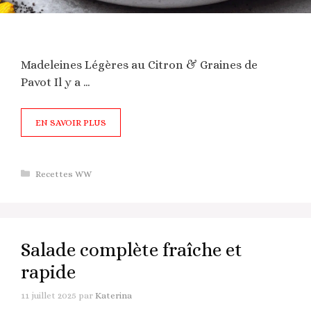
Madeleines Légères au Citron & Graines de
Pavot Il y a …
EN SAVOIR PLUS
Catégories
Recettes WW
Salade complète fraîche et
rapide
11 juillet 2025
par
Katerina