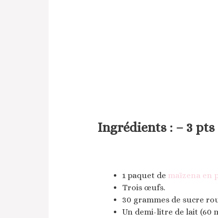
Ingrédients : – 3 pts
1 paquet de
maïzena en 
Trois œufs.
30 grammes de sucre ro
Un demi-litre de lait (60 