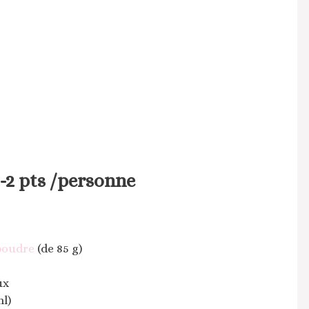
 -2 pts /personne
poudre
(de 85 g)
ux
ml)