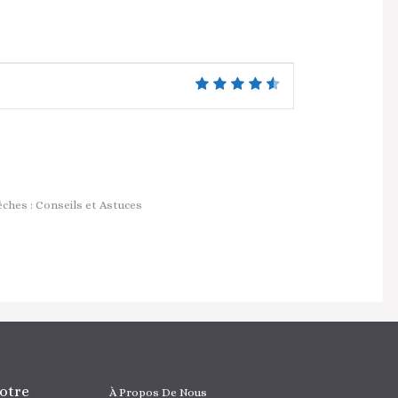
ches : Conseils et Astuces
otre
À Propos De Nous