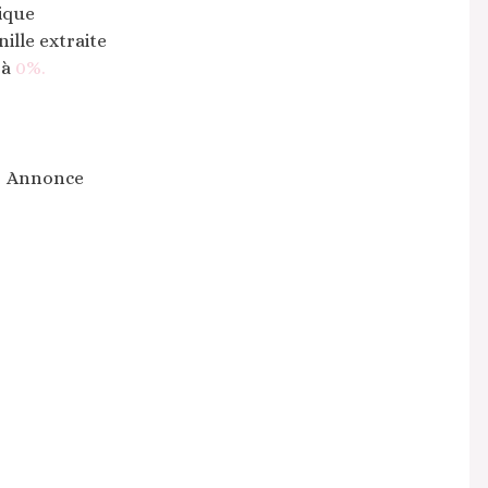
ique
nille extraite
 à
0%.
Annonce