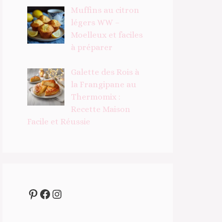
Muffins au citron
légers WW –
Moelleux et faciles
à préparer
Galette des Rois à
la Frangipane au
Thermomix :
Recette Maison
Facile et Réussie
Pinterest
Facebook
Instagram