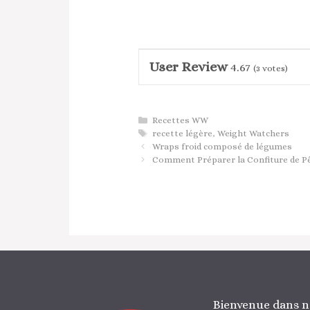
User Review
4.67
(
3
votes)
Catégories
Recettes WW
Étiquettes
recette légère
,
Weight Watchers
Wraps froid composé de légumes
Comment Préparer la Confiture de Pê
Bienvenue dans n