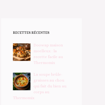
RECETTES RÉCENTES
Doowap maison
moelleux : la
recette facile au
Thermomix
La soupe brûle-
graisses au chou
qui fait du bien au
corps au
Thermomix