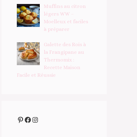
Muffins au citron
légers WW –
Moelleux et faciles
à préparer
Galette des Rois à
la Frangipane au
Thermomix :
Recette Maison
Facile et Réussie
Pinterest
Facebook
Instagram