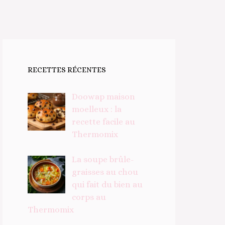
RECETTES RÉCENTES
Doowap maison
moelleux : la
recette facile au
Thermomix
La soupe brûle-
graisses au chou
qui fait du bien au
corps au
Thermomix