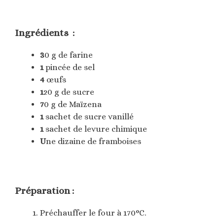
Ingrédients :
3
0 g de farine
1
pincée de sel
4
œufs
1
20 g de sucre
7
0 g de Maïzena
1
sachet de sucre vanillé
1
sachet de levure chimique
U
ne dizaine de framboises
Préparation :
Préchauffer le four à 170°C.