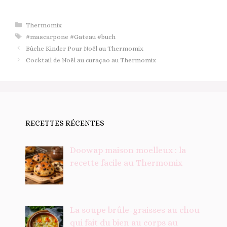
Catégories
Thermomix
Étiquettes
#mascarpone #Gateau #buch
Bûche Kinder Pour Noël au Thermomix
Cocktail de Noël au curaçao au Thermomix
RECETTES RÉCENTES
Doowap maison moelleux : la
recette facile au Thermomix
La soupe brûle-graisses au chou
qui fait du bien au corps au