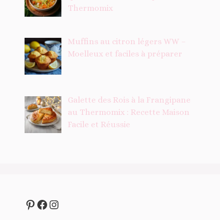
Thermomix
Muffins au citron légers WW –
Moelleux et faciles à préparer
Galette des Rois à la Frangipane
au Thermomix : Recette Maison
Facile et Réussie
Pinterest
Facebook
Instagram