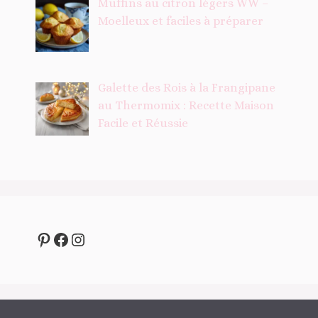
Muffins au citron légers WW –
Moelleux et faciles à préparer
Galette des Rois à la Frangipane
au Thermomix : Recette Maison
Facile et Réussie
Pinterest
Facebook
Instagram