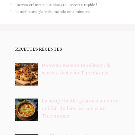
Carrés crémeux aux biscuits : recette rapide !
la meilleure glace du monde en 5 minutes
RECETTES RÉCENTES
Doowap maison moelleux : la
recette facile au Thermomix
La soupe brûle-graisses au chou
qui fait du bien au corps au
Thermomix