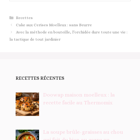
Catégories
Recettes
Cake aux Cerises Moelleux : sans Beurre
Avec la méthode en bouteille, l’orchidée dure toute une vie :
la tactique de tout jardinier
RECETTES RÉCENTES
Doowap maison moelleux : la
recette facile au Thermomix
La soupe brûle-graisses au chou
qui fait du bien au corps au