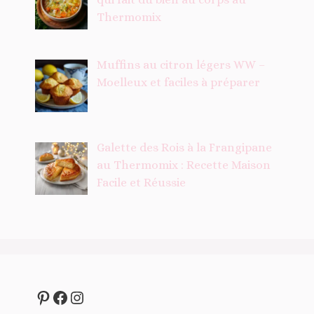
Thermomix
Muffins au citron légers WW –
Moelleux et faciles à préparer
Galette des Rois à la Frangipane
au Thermomix : Recette Maison
Facile et Réussie
Pinterest
Facebook
Instagram