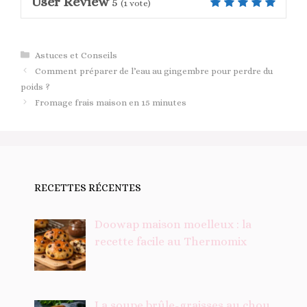
User Review
5
(
1
vote)
Catégories
Astuces et Conseils
Comment préparer de l’eau au gingembre pour perdre du
poids ?
Fromage frais maison en 15 minutes
RECETTES RÉCENTES
Doowap maison moelleux : la
recette facile au Thermomix
La soupe brûle-graisses au chou