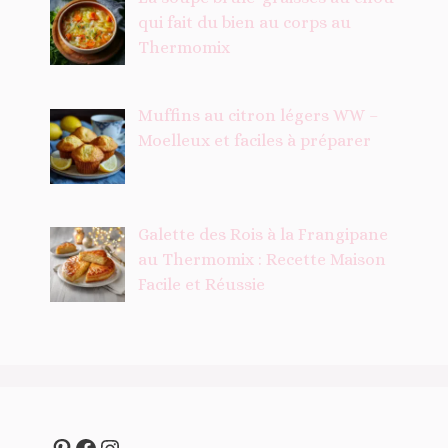
qui fait du bien au corps au
Thermomix
Muffins au citron légers WW –
Moelleux et faciles à préparer
Galette des Rois à la Frangipane
au Thermomix : Recette Maison
Facile et Réussie
Pinterest
Facebook
Instagram