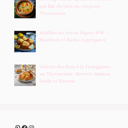
qui fait du bien au corps au
Thermomix
Muffins au citron légers WW –
Moelleux et faciles à préparer
Galette des Rois à la Frangipane
au Thermomix : Recette Maison
Facile et Réussie
Pinterest
Facebook
Instagram