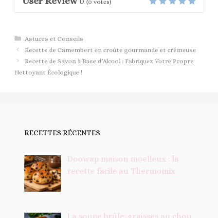
User Review
0
(
0
votes)
Catégories
Astuces et Conseils
Recette de Camembert en croûte gourmande et crémeuse
Recette de Savon à Base d’Alcool : Fabriquez Votre Propre
Nettoyant Écologique !
RECETTES RÉCENTES
Doowap maison moelleux : la
recette facile au Thermomix
La soupe brûle-graisses au chou