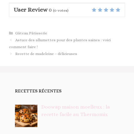
User Review
0
(
0
votes)
Catégories
Gâteau Pâtisserie
Astuce des allumettes pour des plantes saines : voici
comment faire !
Recette de madeleine – délicieuses
RECETTES RÉCENTES
Doowap maison moelleux : la
recette facile au Thermomix