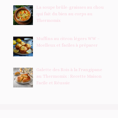
La soupe brûle-graisses au chou
qui fait du bien au corps au
Thermomix
Muffins au citron légers WW –
Moelleux et faciles à préparer
Galette des Rois à la Frangipane
au Thermomix : Recette Maison
Facile et Réussie