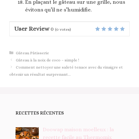
En plaçant le gâteau sur une grille, nous
évitons qu’il ne s’humidifie.
User Review
0
(
0
votes)
Catégories
Gâteau Pâtisserie
Gâteau à la noix de coco – simple !
Comment nettoyer une saleté tenace avec du vinaigre et
obtenir un résultat surprenant…
RECETTES RÉCENTES
Doowap maison moelleux : la
recette facile au Thermomix