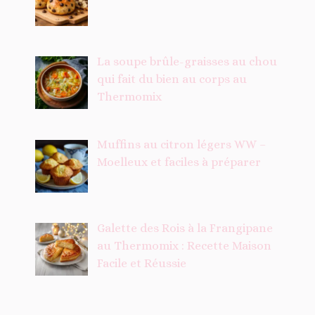
La soupe brûle-graisses au chou
qui fait du bien au corps au
Thermomix
Muffins au citron légers WW –
Moelleux et faciles à préparer
Galette des Rois à la Frangipane
au Thermomix : Recette Maison
Facile et Réussie