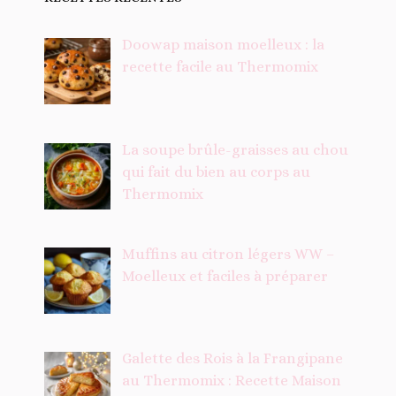
Doowap maison moelleux : la
recette facile au Thermomix
La soupe brûle-graisses au chou
qui fait du bien au corps au
Thermomix
Muffins au citron légers WW –
Moelleux et faciles à préparer
Galette des Rois à la Frangipane
au Thermomix : Recette Maison