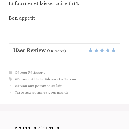
Enfourner et laisser cuire 1h15.
Bon appétit !
User Review
0
(
0
votes)
Catégories
Gâteau Pâtisserie
Étiquettes
#Pomme #bûche #dessert #Gateau
Gâteau aux pommes au lait
Tarte aux pommes gourmande
RECETTES RÉCENTES