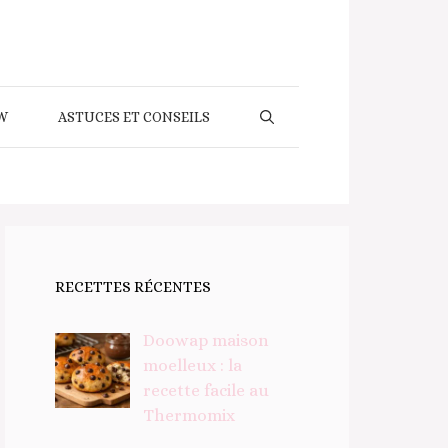
W
ASTUCES ET CONSEILS
RECETTES RÉCENTES
Doowap maison
moelleux : la
recette facile au
Thermomix