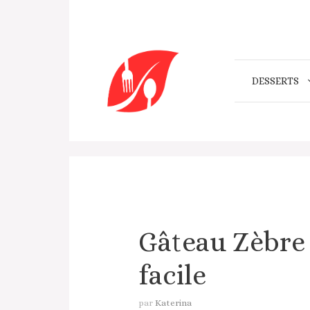
Aller
au
contenu
DESSERTS
Gâteau Zèbre
facile
par
Katerina