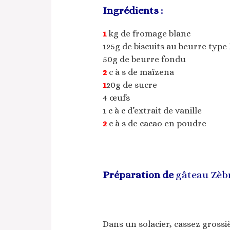
Ingrédients :
1
kg de fromage blanc
125g de biscuits au beurre type
50g de beurre fondu
2
c à s de maïzena
1
20g de sucre
4 œufs
1 c à c d’extrait de vanille
2
c à s de cacao en poudre
Préparation de
gâteau Zèbr
Dans un solacier, cassez grossi