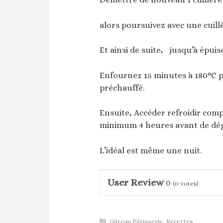
alors poursuivez avec une cuill
Et ainsi de suite, jusqu’à épui
Enfournez 15 minutes à 180°C p
préchauffé.
Ensuite, Accéder refroidir comp
minimum 4 heures avant de dég
L’idéal est même une nuit.
User Review
0
(
0
votes)
Catégories
Gâteau Pâtisserie
,
Recettes