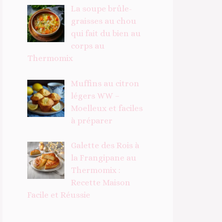
La soupe brûle-
graisses au chou
qui fait du bien au
corps au
Thermomix
Muffins au citron
légers WW –
Moelleux et faciles
à préparer
Galette des Rois à
la Frangipane au
Thermomix :
Recette Maison
Facile et Réussie