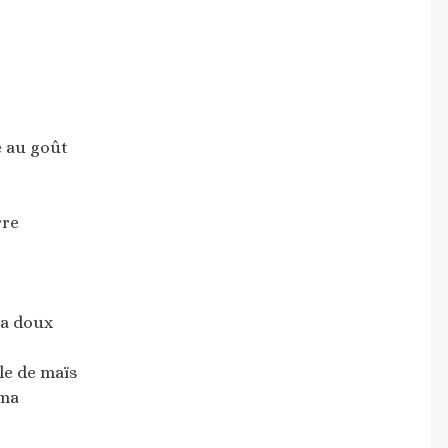
 au goût
rre
ka doux
ule de maïs
uma