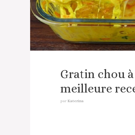
Gratin chou à
meilleure rece
par
Katerina