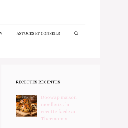
W
ASTUCES ET CONSEILS
RECETTES RÉCENTES
Doowap maison
moelleux : la
recette facile au
Thermomix