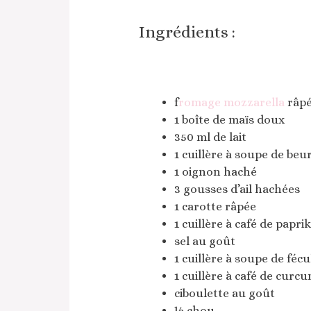
Ingrédients :
f
romage mozzarella
râpé
1 boîte de maïs doux
350 ml de lait
1 cuillère à soupe de beu
1 oignon haché
3 gousses d’ail hachées
1 carotte râpée
1 cuillère à café de papri
sel au goût
1 cuillère à soupe de féc
1 cuillère à café de curc
ciboulette au goût
½ chou