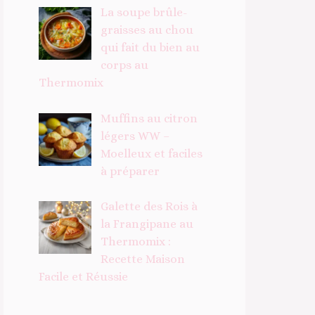
La soupe brûle-
graisses au chou
qui fait du bien au
corps au
Thermomix
Muffins au citron
légers WW –
Moelleux et faciles
à préparer
Galette des Rois à
la Frangipane au
Thermomix :
Recette Maison
Facile et Réussie