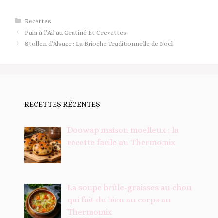
Catégories
Recettes
Pain à l’Ail au Gratiné Et Crevettes
Stollen d’Alsace : La Brioche Traditionnelle de Noël
RECETTES RÉCENTES
Doowap maison moelleux : la
recette facile au Thermomix
La soupe brûle-graisses au chou
qui fait du bien au corps au
Thermomix