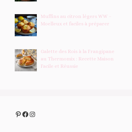
Muffins au citron légers WW –
Moelleux et faciles à préparer
Galette des Rois à la Frangipane
au Thermomix : Recette Maison
Facile et Réussie
Pinterest
Facebook
Instagram