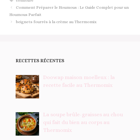
confiture
Comment Préparer le Houmous : Le Guide Complet pour un
Houmous Parfait
beignets fourrés à la crème au Thermomix
RECETTES RÉCENTES
Doowap maison moelleux : la
recette facile au Thermomix
La soupe brûle-graisses au chou
qui fait du bien au corps au
Thermomix