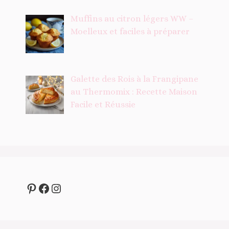
Muffins au citron légers WW –
Moelleux et faciles à préparer
Galette des Rois à la Frangipane
au Thermomix : Recette Maison
Facile et Réussie
Pinterest
Facebook
Instagram