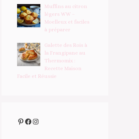
Muffins au citron
légers WW –
Moelleux et faciles
à préparer
Galette des Rois à
la Frangipane au
Thermomix :
Recette Maison
Facile et Réussie
Pinterest
Facebook
Instagram