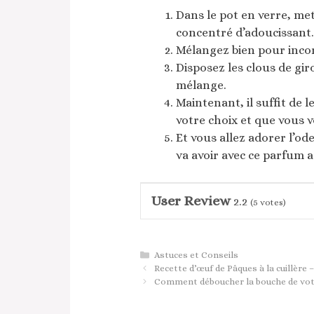
Dans le pot en verre, mett
concentré d’adoucissant.
Mélangez bien pour incor
Disposez les clous de gir
mélange.
Maintenant, il suffit de l
votre choix et que vous 
Et vous allez adorer l’od
va avoir avec ce parfum a
User Review
2.2
(
5
votes)
Catégories
Astuces et Conseils
Recette d’œuf de Pâques à la cuillère 
Comment déboucher la bouche de votre