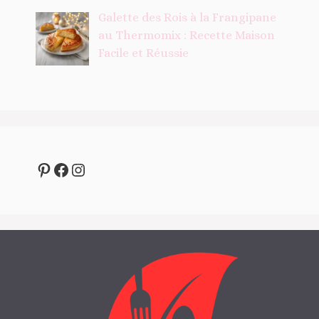
Galette des Rois à la Frangipane
au Thermomix : Recette Maison
Facile et Réussie
Pinterest
Facebook
Instagram