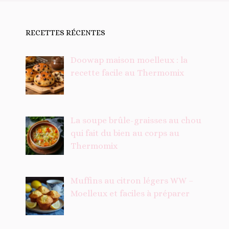
RECETTES RÉCENTES
Doowap maison moelleux : la
recette facile au Thermomix
La soupe brûle-graisses au chou
qui fait du bien au corps au
Thermomix
Muffins au citron légers WW –
Moelleux et faciles à préparer