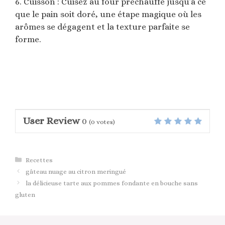
6. Cuisson : Cuisez au four préchauffé jusqu’à ce
que le pain soit doré, une étape magique où les
arômes se dégagent et la texture parfaite se
forme.
User Review
0
(
0
votes)
Catégories
Recettes
gâteau nuage au citron meringué
la délicieuse tarte aux pommes fondante en bouche sans
gluten