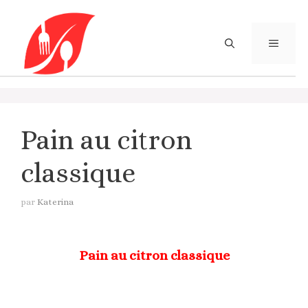
Aller
au
contenu
MENU
Pain au citron
classique
par
Katerina
Pain au citron classique