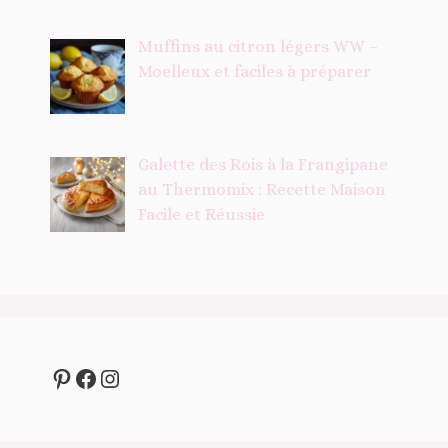
Muffins au citron légers WW –
Moelleux et faciles à préparer
Galette des Rois à la Frangipane
au Thermomix : Recette Maison
Facile et Réussie
Pinterest
Facebook
Instagram