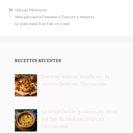
Catégories
Gâteau Pâtisserie
Mini gâteaux à l’ananas à l’envers 5 minutes
Le pain sans four Fait en 5 min
RECETTES RÉCENTES
Doowap maison moelleux : la
recette facile au Thermomix
La soupe brûle-graisses au chou
qui fait du bien au corps au
Thermomix