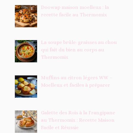
Doowap maison moelleux : la
recette facile au Thermomix
La soupe brûle-graisses au chou
qui fait du bien au corps au
Thermomix
Muffins au citron légers WW –
Moelleux et faciles à préparer
Galette des Rois à la Frangipane
au Thermomix : Recette Maison
Facile et Réussie