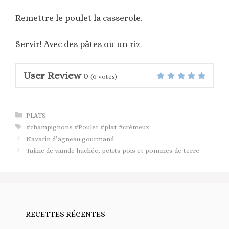
Remettre le poulet la casserole.
Servir! Avec des pâtes ou un riz
.
User Review
0
(
0
votes)
Catégories
PLATS
Étiquettes
#champignons #Poulet #plat #crémeux
Navarin d’agneau gourmand
Tajine de viande hachée, petits pois et pommes de terre
RECETTES RÉCENTES