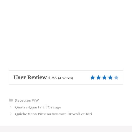
User Review
4.25
(
4
votes)
Catégories
Recettes WW
Quatre-Quarts à l’Orange
Quiche Sans Pâte au Saumon Brocoli et Kiri