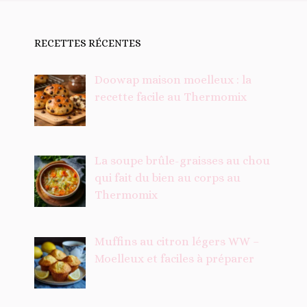
RECETTES RÉCENTES
Doowap maison moelleux : la
recette facile au Thermomix
La soupe brûle-graisses au chou
qui fait du bien au corps au
Thermomix
Muffins au citron légers WW –
Moelleux et faciles à préparer