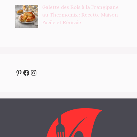
Galette des Rois à la Frangipane
au Thermomix : Recette Maison
Facile et Réussie
Pinterest
Facebook
Instagram