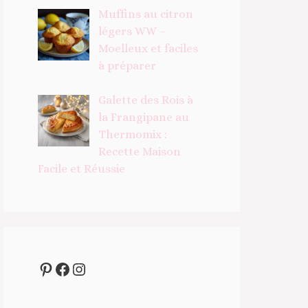
Muffins au citron
légers WW –
Moelleux et faciles
à préparer
Galette des Rois à
la Frangipane au
Thermomix :
Recette Maison
Facile et Réussie
Pinterest
Facebook
Instagram