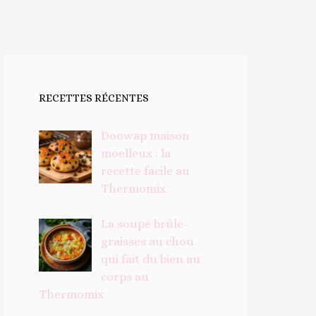
RECETTES RÉCENTES
Doowap maison
moelleux : la
recette facile au
Thermomix
La soupe brûle-
graisses au chou
qui fait du bien au
corps au
Thermomix