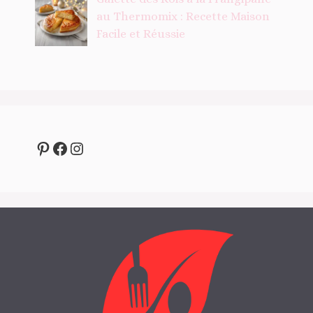
au Thermomix : Recette Maison
Facile et Réussie
Pinterest
Facebook
Instagram