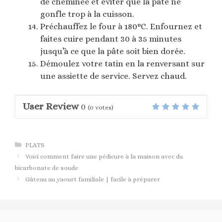
de cheminée et éviter que la pâte ne
gonfle trop à la cuisson.
Préchauffez le four à 180°C. Enfournez et
faites cuire pendant 30 à 35 minutes
jusqu’à ce que la pâte soit bien dorée.
Démoulez votre tatin en la renversant sur
une assiette de service. Servez chaud.
User Review
0
(
0
votes)
Catégories
PLATS
Voici comment faire une pédicure à la maison avec du
bicarbonate de soude
Gâteau au yaourt familiale | facile à préparer