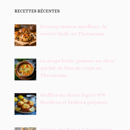
RECETTES RÉCENTES
Doowap maison moelleux : la
recette facile au Thermomix
La soupe brûle-graisses au chou
qui fait du bien au corps au
Thermomix
Muffins au citron légers WW –
Moelleux et faciles à préparer
Galette des Rois à la Frangipane