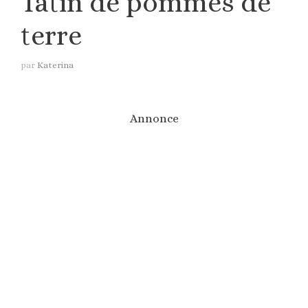
Tatin de pommes de
terre
par
Katerina
Annonce