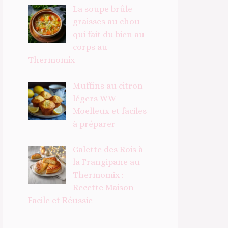
La soupe brûle-
graisses au chou
qui fait du bien au
corps au
Thermomix
Muffins au citron
légers WW –
Moelleux et faciles
à préparer
Galette des Rois à
la Frangipane au
Thermomix :
Recette Maison
Facile et Réussie