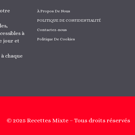
otre
À Propos De Nous
POLITIQUE DE CONFIDENTIALITÉ
les,
Contactez-nous
cessibles à
Politique De Cookies
 jour et
r à chaque
© 2025 Recettes Mixte – Tous droits réservés