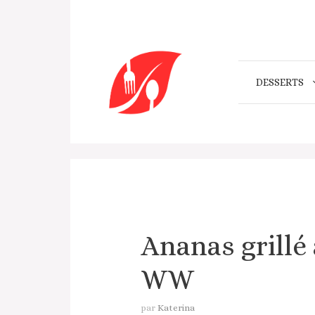
Aller
au
contenu
DESSERTS
Ananas grillé 
WW
par
Katerina