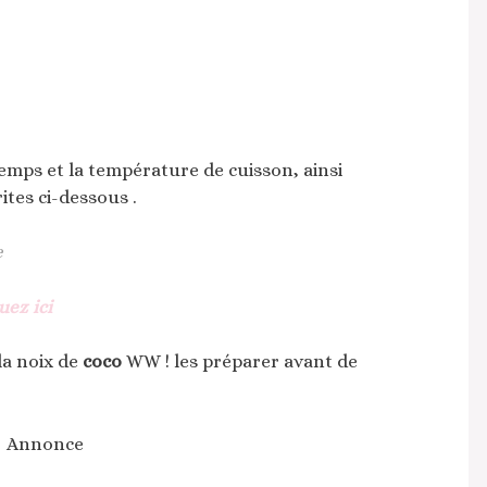
temps et la température de cuisson, ainsi
ites ci-dessous .
e
uez ici
 la noix de
coco
WW ! les préparer avant de
Annonce