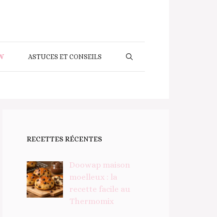
W
ASTUCES ET CONSEILS
RECETTES RÉCENTES
Doowap maison
moelleux : la
recette facile au
Thermomix