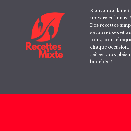
Bienvenue dans n
univers culinaire !
Des recettes simp
savoureuses et ac
tous, pour chaque
chaque occasion.
Faites-vous plaisi
bouchée !