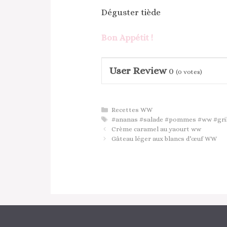
Déguster tiède
Bon Appétit !
User Review
0
(
0
votes)
Catégories
Recettes WW
Étiquettes
#ananas #salade #pommes #ww #gril
Crème caramel au yaourt ww
Gâteau léger aux blancs d’œuf WW