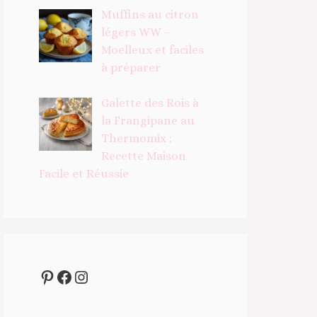
Muffins au citron
légers WW –
Moelleux et faciles
à préparer
Galette des Rois à
la Frangipane au
Thermomix :
Recette Maison
Facile et Réussie
Pinterest
Facebook
Instagram