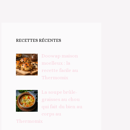
RECETTES RÉCENTES
Doowap maison
moelleux : la
recette facile au
Thermomix
La soupe brûle-
graisses au chou
qui fait du bien au
corps au
Thermomix