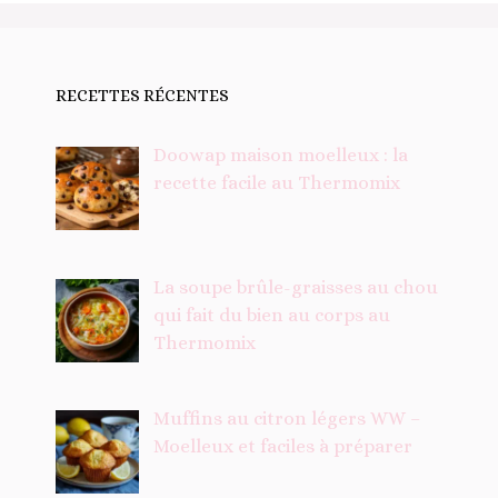
RECETTES RÉCENTES
Doowap maison moelleux : la
recette facile au Thermomix
La soupe brûle-graisses au chou
qui fait du bien au corps au
Thermomix
Muffins au citron légers WW –
Moelleux et faciles à préparer