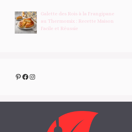
Galette des Rois à la Frangipane
au Thermomix : Recette Maison
Facile et Réussie
Pinterest
Facebook
Instagram