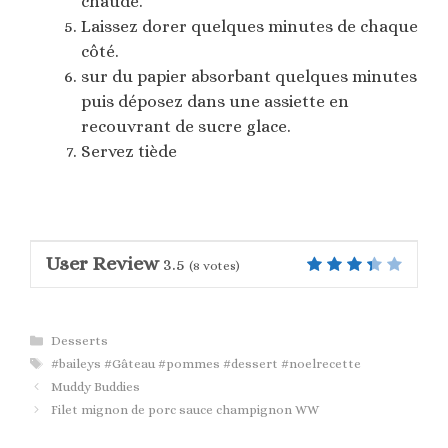
chaude.
Laissez dorer quelques minutes de chaque
côté.
sur du papier absorbant quelques minutes
puis déposez dans une assiette en
recouvrant de sucre glace.
Servez tiède
User Review
3.5
(
8
votes)
Catégories
Desserts
Étiquettes
#baileys #Gâteau #pommes #dessert #noelrecette
Muddy Buddies
Filet mignon de porc sauce champignon WW