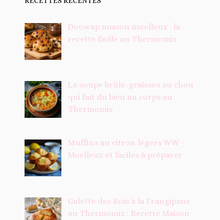
RECETTES RÉCENTES
Doowap maison moelleux : la
recette facile au Thermomix
La soupe brûle-graisses au chou
qui fait du bien au corps au
Thermomix
Muffins au citron légers WW –
Moelleux et faciles à préparer
Galette des Rois à la Frangipane
au Thermomix : Recette Maison