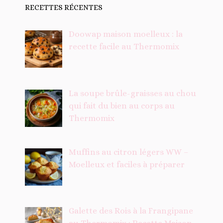
RECETTES RÉCENTES
Doowap maison moelleux : la
recette facile au Thermomix
La soupe brûle-graisses au chou
qui fait du bien au corps au
Thermomix
Muffins au citron légers WW –
Moelleux et faciles à préparer
Galette des Rois à la Frangipane