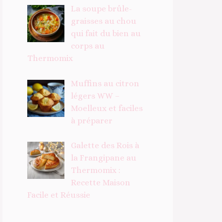
La soupe brûle-
graisses au chou
qui fait du bien au
corps au
Thermomix
Muffins au citron
légers WW –
Moelleux et faciles
à préparer
Galette des Rois à
la Frangipane au
Thermomix :
Recette Maison
Facile et Réussie