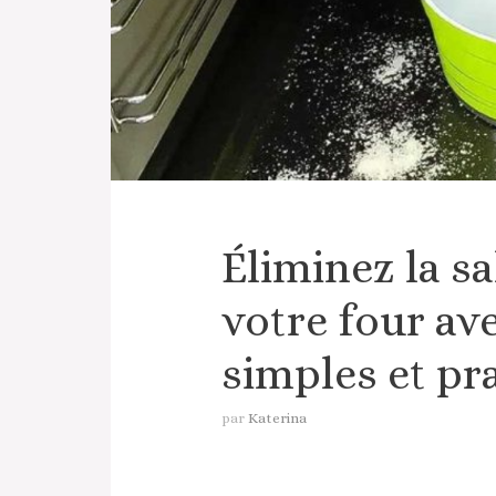
Éliminez la sa
votre four av
simples et pr
par
Katerina