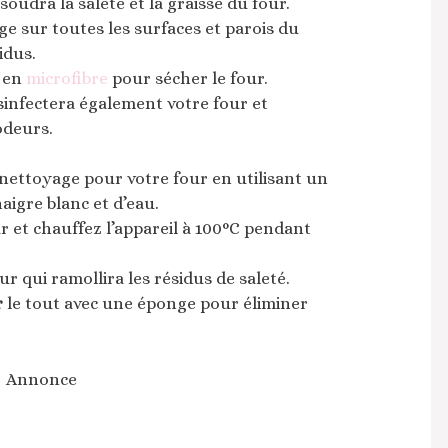
soudra la saleté et la graisse du four.
e sur toutes les surfaces et parois du
idus.
n en
microfibre
pour sécher le four.
sinfectera également votre four et
odeurs.
nettoyage pour votre four en utilisant un
aigre blanc et d’eau.
our et chauffez l’appareil à 100°C pendant
r qui ramollira les résidus de saleté.
r
le tout avec une éponge pour éliminer
Annonce