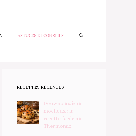
W
ASTUCES ET CONSEILS
RECETTES RÉCENTES
Doowap maison
moelleux : la
recette facile au
Thermomix