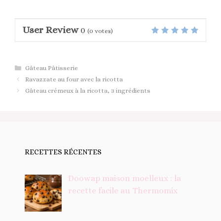
User Review
0
(
0
votes)
Catégories
Gâteau Pâtisserie
Ravazzate au four avec la ricotta
Gâteau crémeux à la ricotta, 3 ingrédients
RECETTES RÉCENTES
Doowap maison moelleux : la
recette facile au Thermomix