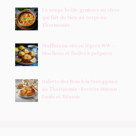
La soupe brûle-graisses au chou
qui fait du bien au corps au
Thermomix
Muffins au citron légers WW –
Moelleux et faciles à préparer
Galette des Rois à la Frangipane
au Thermomix : Recette Maison
Facile et Réussie