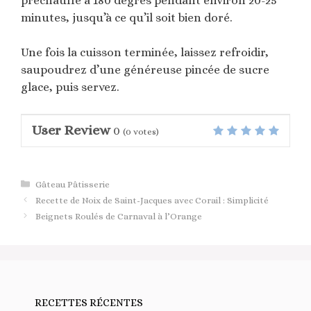
préchauffé à 180 degrés pendant environ 20-25
minutes, jusqu’à ce qu’il soit bien doré.
Une fois la cuisson terminée, laissez refroidir,
saupoudrez d’une généreuse pincée de sucre
glace, puis servez.
User Review
0
(
0
votes)
Catégories
Gâteau Pâtisserie
Recette de Noix de Saint-Jacques avec Corail : Simplicité
Beignets Roulés de Carnaval à l’Orange
RECETTES RÉCENTES