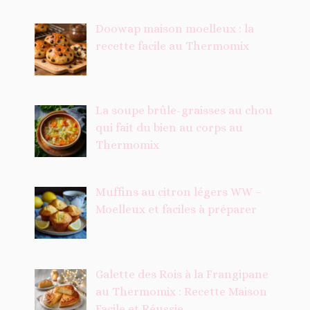
Doowap maison moelleux : la
recette facile au Thermomix
La soupe brûle-graisses au chou
qui fait du bien au corps au
Thermomix
Muffins au citron légers WW –
Moelleux et faciles à préparer
Galette des Rois à la Frangipane
au Thermomix : Recette Maison
Facile et Réussie