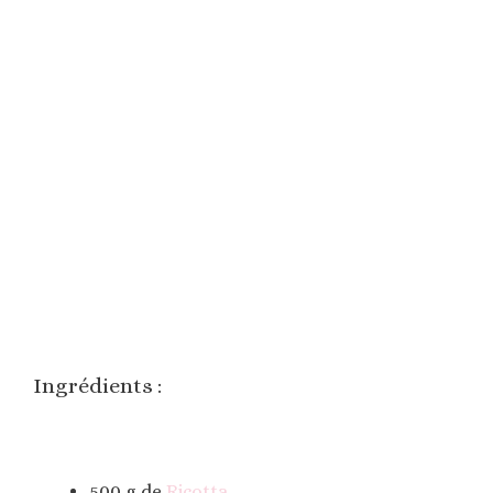
Ingrédients :
500 g de
Ricotta