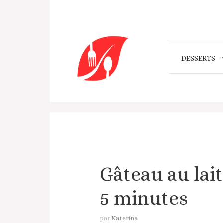
Aller
au
contenu
DESSERTS
Gâteau au lait 
5 minutes
par
Katerina