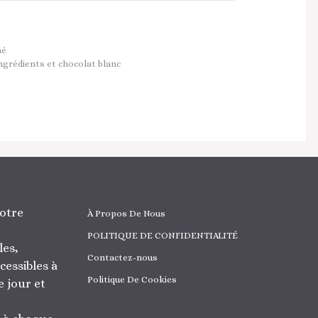
mé
ingrédients et chocolat blanc
otre
À Propos De Nous
POLITIQUE DE CONFIDENTIALITÉ
les,
Contactez-nous
cessibles à
Politique De Cookies
 jour et