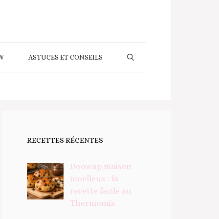
W
ASTUCES ET CONSEILS
RECETTES RÉCENTES
Doowap maison
moelleux : la
recette facile au
Thermomix