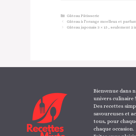
Catégories
Gâteau Pâtisserie
Gâteau à l’orange moelleux et parfu
Gâteau japonais 3 × 15 , seulement 2 
Bienvenue dans n
univers culinaire !
Des recettes simp
savoureuses et ac
tous, pour chaque
chaque occasion.