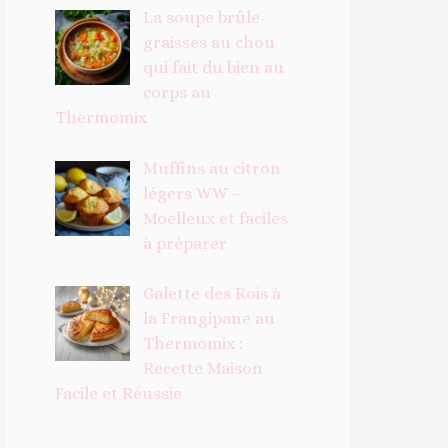
La soupe brûle-
graisses au chou
qui fait du bien au
corps au
Thermomix
Muffins au citron
légers WW –
Moelleux et faciles
à préparer
Galette des Rois à
la Frangipane au
Thermomix :
Recette Maison
Facile et Réussie