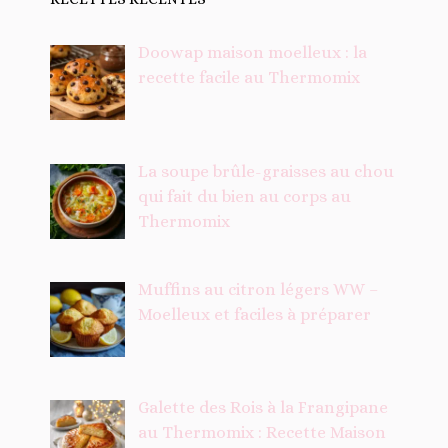
Doowap maison moelleux : la
recette facile au Thermomix
La soupe brûle-graisses au chou
qui fait du bien au corps au
Thermomix
Muffins au citron légers WW –
Moelleux et faciles à préparer
Galette des Rois à la Frangipane
au Thermomix : Recette Maison