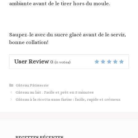
ambiante avant de le tirer hors du moule.
Saupez-le avec du sucre glacé avant de le servir,
bonne collation!
User Review
0
(
0
votes)
Catégories
Gâteau Pâtisserie
Gâteau au lait . Facile et prêt en 5 minutes
Gâteau à la ricotta sans farine : facile, rapide et crémeux
RECETTES RÉCENTES