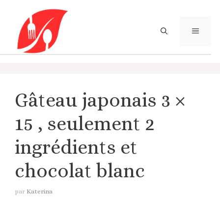
Aller
au
contenu
MENU
Gâteau japonais 3 ×
15 , seulement 2
ingrédients et
chocolat blanc
par
Katerina