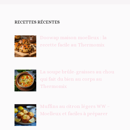
RECETTES RÉCENTES
Doowap maison moelleux : la
recette facile au Thermomix
La soupe brûle-graisses au chou
qui fait du bien au corps au
Thermomix
Muffins au citron légers WW –
Moelleux et faciles à préparer