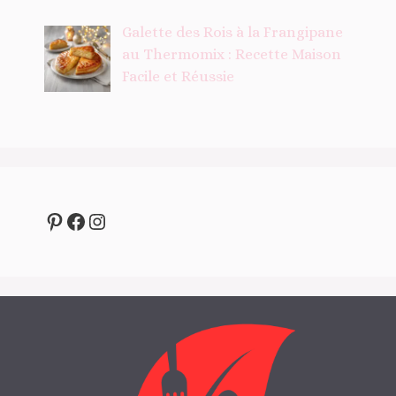
Galette des Rois à la Frangipane
au Thermomix : Recette Maison
Facile et Réussie
Pinterest
Facebook
Instagram