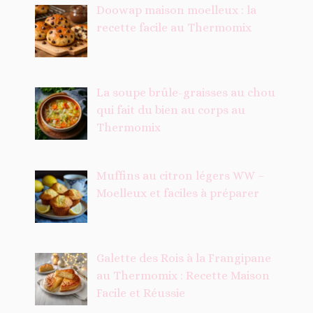
Doowap maison moelleux : la
recette facile au Thermomix
La soupe brûle-graisses au chou
qui fait du bien au corps au
Thermomix
Muffins au citron légers WW –
Moelleux et faciles à préparer
Galette des Rois à la Frangipane
au Thermomix : Recette Maison
Facile et Réussie