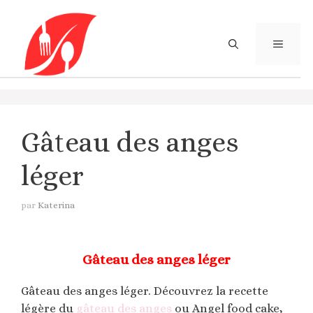
Aller
au
contenu
MENU
Gâteau des anges
léger
par
Katerina
Gâteau des anges léger
Gâteau des anges léger. Découvrez la recette
légère du
gâteau des anges
ou Angel food cake,