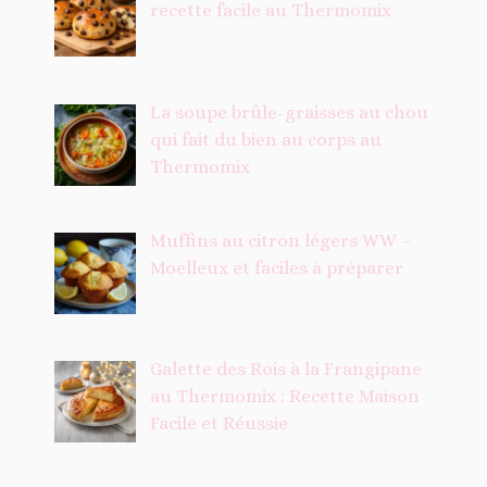
recette facile au Thermomix
La soupe brûle-graisses au chou
qui fait du bien au corps au
Thermomix
Muffins au citron légers WW –
Moelleux et faciles à préparer
Galette des Rois à la Frangipane
au Thermomix : Recette Maison
Facile et Réussie