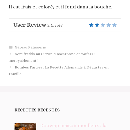
Il est frais et coloré, et il fond dans la bouche.
User Review
2
(
1
vote)
Catégories
Gâteau Pâtisserie
Semifreddo au Citron Mascarpone et Wafers :
incroyablement !
Bombes Farcies : La Recette Allemande à Déguster en
Famille
RECETTES RÉCENTES
Doowap maison moelleux : la