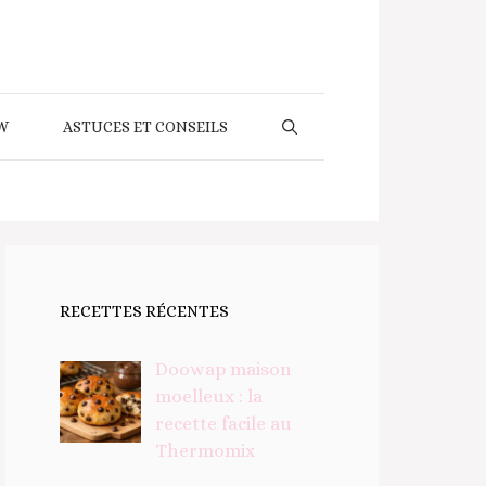
W
ASTUCES ET CONSEILS
RECETTES RÉCENTES
Doowap maison
moelleux : la
recette facile au
Thermomix