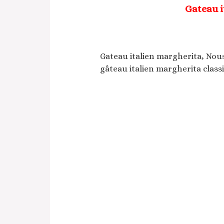
Gateau i
Gateau italien margherita, Nou
gâteau italien margherita class