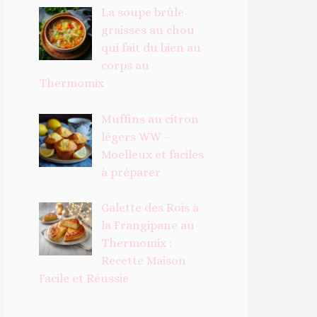
La soupe brûle-
graisses au chou
qui fait du bien au
corps au
Thermomix
Muffins au citron
légers WW –
Moelleux et faciles
à préparer
Galette des Rois à
la Frangipane au
Thermomix :
Recette Maison
Facile et Réussie