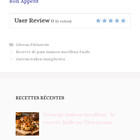
Bon Appétit
User Review
0
(
0
votes)
Catégories
Gâteau Pâtisserie
Recette de pain maison moelleux Facile
Gateau italien margherita
RECETTES RÉCENTES
Doowap maison moelleux : la
recette facile au Thermomix