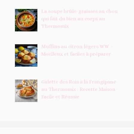
La soupe brûle-graisses au chou
qui fait du bien au corps au
Thermomix
Muffins au citron légers WW –
Moelleux et faciles à préparer
Galette des Rois à la Frangipane
au Thermomix : Recette Maison
Facile et Réussie