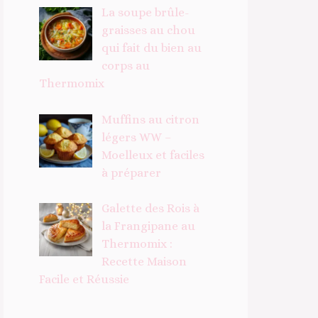
La soupe brûle-
graisses au chou
qui fait du bien au
corps au
Thermomix
Muffins au citron
légers WW –
Moelleux et faciles
à préparer
Galette des Rois à
la Frangipane au
Thermomix :
Recette Maison
Facile et Réussie