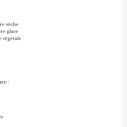
ure sèche
cre glace
e végétale
re :
ïs