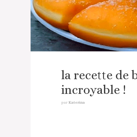
la recette de b
incroyable !
par
Katerina