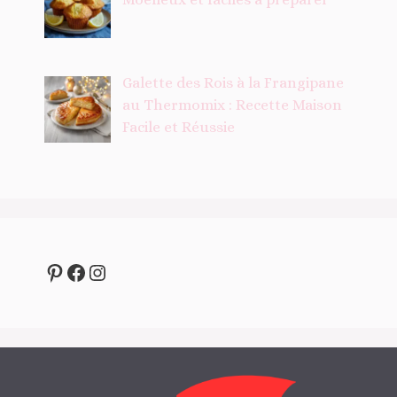
Galette des Rois à la Frangipane
au Thermomix : Recette Maison
Facile et Réussie
Pinterest
Facebook
Instagram