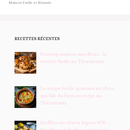
Maison Facile et Réussie
RECETTES RÉCENTES
Doowap maison moelleux : la
recette facile au Thermomix
La soupe brûle-graisses au chou
qui fait du bien au corps au
Thermomix
Muffins au citron légers WW –
Moelleux et faciles à préparer