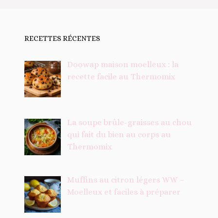
RECETTES RÉCENTES
Doowap maison moelleux : la
recette facile au Thermomix
La soupe brûle-graisses au chou
qui fait du bien au corps au
Thermomix
Muffins au citron légers WW –
Moelleux et faciles à préparer