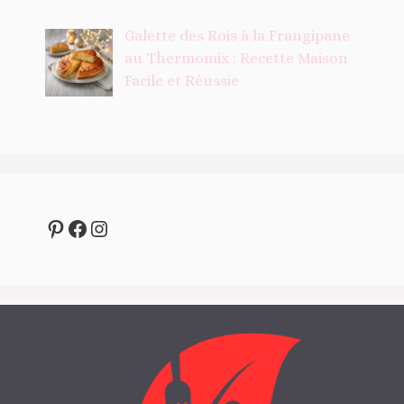
Galette des Rois à la Frangipane
au Thermomix : Recette Maison
Facile et Réussie
Pinterest
Facebook
Instagram