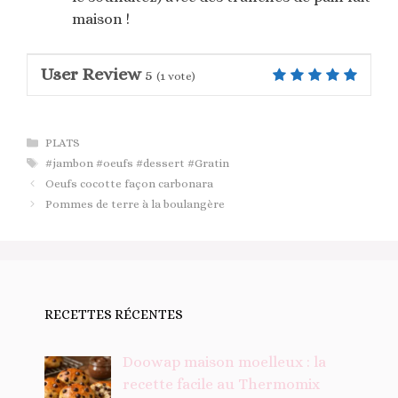
maison !
User Review
5
(
1
vote)
Catégories
PLATS
Étiquettes
#jambon #oeufs #dessert #Gratin
Oeufs cocotte façon carbonara
Pommes de terre à la boulangère
RECETTES RÉCENTES
Doowap maison moelleux : la
recette facile au Thermomix