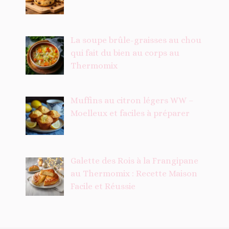
La soupe brûle-graisses au chou
qui fait du bien au corps au
Thermomix
Muffins au citron légers WW –
Moelleux et faciles à préparer
Galette des Rois à la Frangipane
au Thermomix : Recette Maison
Facile et Réussie