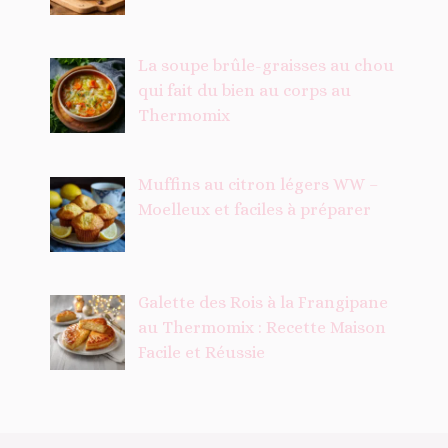
La soupe brûle-graisses au chou
qui fait du bien au corps au
Thermomix
Muffins au citron légers WW –
Moelleux et faciles à préparer
Galette des Rois à la Frangipane
au Thermomix : Recette Maison
Facile et Réussie