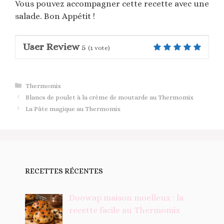
Vous pouvez accompagner cette recette avec une
salade. Bon Appétit !
User Review
5
(
1
vote)
Catégories
Thermomix
Blancs de poulet à la crème de moutarde au Thermomix
La Pâte magique au Thermomix
RECETTES RÉCENTES
Doowap maison moelleux : la
recette facile au Thermomix