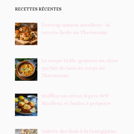
RECETTES RÉCENTES
Doowap maison moelleux : la
recette facile au Thermomix
La soupe brûle-graisses au chou
qui fait du bien au corps au
Thermomix
Muffins au citron légers WW –
Moelleux et faciles à préparer
Galette des Rois à la Frangipane