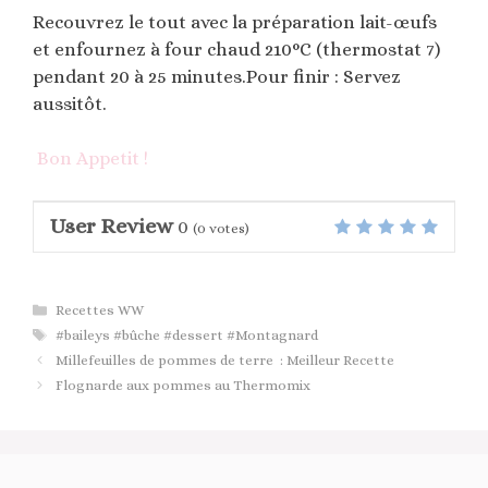
Recouvrez le tout avec la préparation lait-œufs
et enfournez à four chaud 210°C (thermostat 7)
pendant 20 à 25 minutes.Pour finir : Servez
aussitôt.
Bon Appetit !
User Review
0
(
0
votes)
Catégories
Recettes WW
Étiquettes
#baileys #bûche #dessert #Montagnard
Millefeuilles de pommes de terre : Meilleur Recette
Flognarde aux pommes au Thermomix