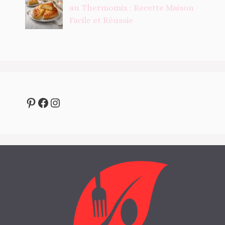
au Thermomix : Recette Maison
Facile et Réussie
Pinterest
Facebook
Instagram