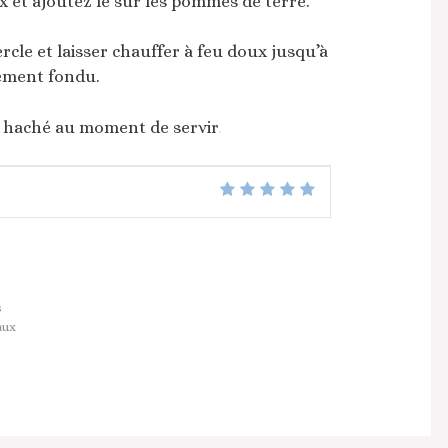
et ajoutez le sur les pommes de terre.
cle et laisser chauffer à feu doux jusqu’à
tement fondu.
s haché au moment de servir
.
s
aux