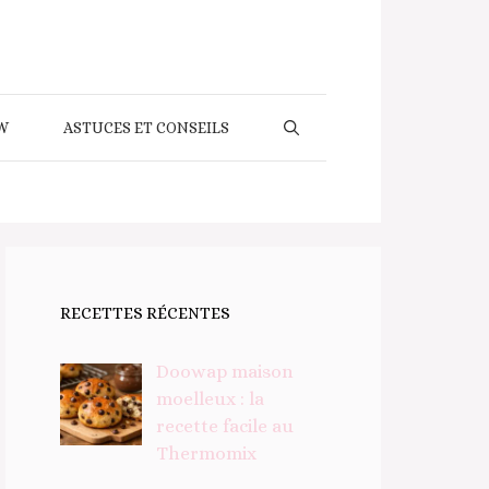
W
ASTUCES ET CONSEILS
RECETTES RÉCENTES
Doowap maison
moelleux : la
recette facile au
Thermomix