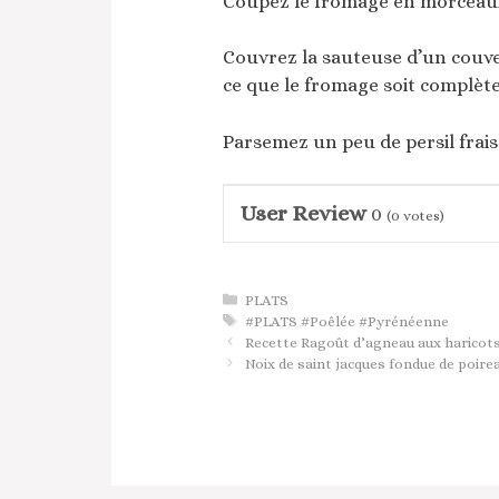
Coupez le fromage en morceaux 
Couvrez la sauteuse d’un couver
ce que le fromage soit complè
Parsemez un peu de persil frai
User Review
0
(
0
votes)
Catégories
PLATS
Étiquettes
#PLATS #Poêlée #Pyrénéenne
Recette Ragoût d’agneau aux haricot
Noix de saint jacques fondue de poire