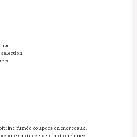
ines
a sélection
nées
 poitrine fumée coupées en morceaux,
 dans une sauteuse pendant quelques