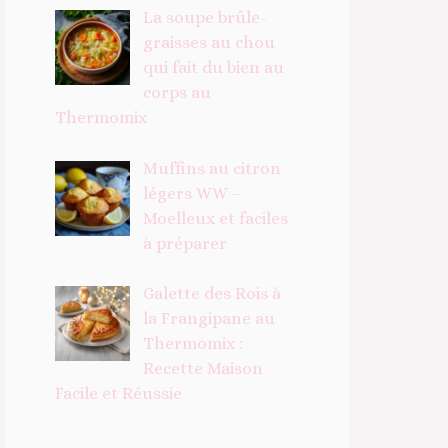
La soupe brûle-
graisses au chou
qui fait du bien au
corps au
Thermomix
Muffins au citron
légers WW –
Moelleux et faciles
à préparer
Galette des Rois à
la Frangipane au
Thermomix :
Recette Maison
Facile et Réussie