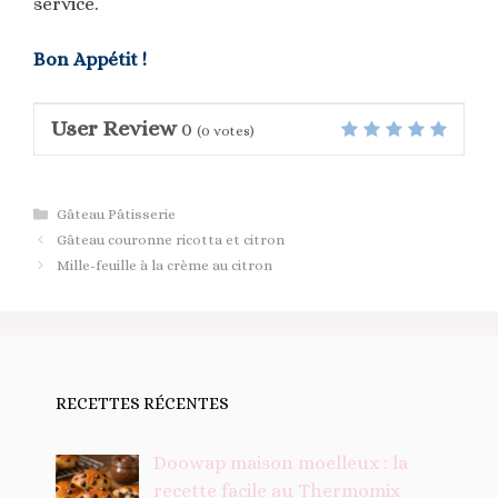
service.
Bon Appétit !
User Review
0
(
0
votes)
Catégories
Gâteau Pâtisserie
Gâteau couronne ricotta et citron
Mille-feuille à la crème au citron
RECETTES RÉCENTES
Doowap maison moelleux : la
recette facile au Thermomix