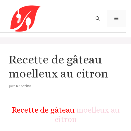
Aller
au
contenu
MENU
Recette de gâteau
moelleux au citron
par
Katerina
Recette de gâteau
moelleux au
citron