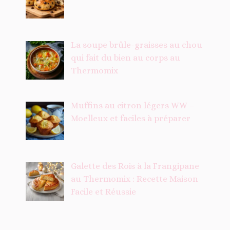
La soupe brûle-graisses au chou
qui fait du bien au corps au
Thermomix
Muffins au citron légers WW –
Moelleux et faciles à préparer
Galette des Rois à la Frangipane
au Thermomix : Recette Maison
Facile et Réussie