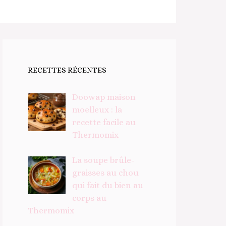
RECETTES RÉCENTES
Doowap maison
moelleux : la
recette facile au
Thermomix
La soupe brûle-
graisses au chou
qui fait du bien au
corps au
Thermomix