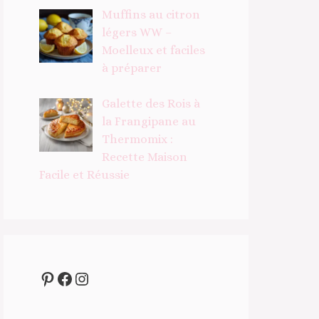
Muffins au citron
légers WW –
Moelleux et faciles
à préparer
Galette des Rois à
la Frangipane au
Thermomix :
Recette Maison
Facile et Réussie
Pinterest
Facebook
Instagram