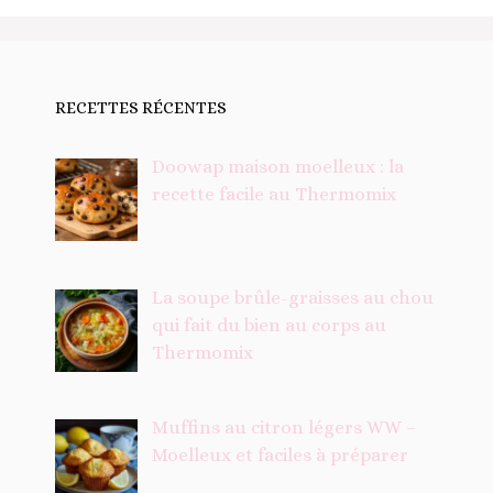
RECETTES RÉCENTES
Doowap maison moelleux : la
recette facile au Thermomix
La soupe brûle-graisses au chou
qui fait du bien au corps au
Thermomix
Muffins au citron légers WW –
Moelleux et faciles à préparer