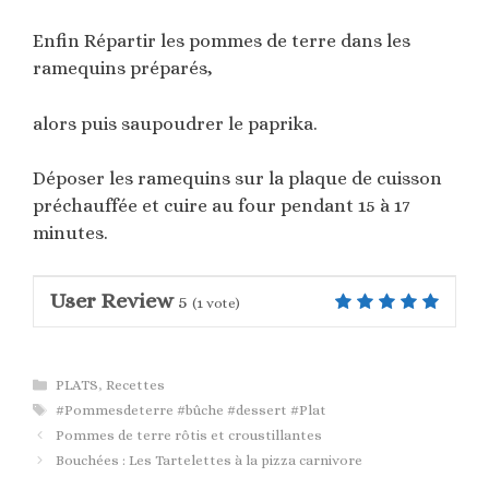
Enfin Répartir les pommes de terre dans les
ramequins préparés,
alors puis saupoudrer le paprika.
Déposer les ramequins sur la plaque de cuisson
préchauffée et cuire au four pendant 15 à 17
minutes.
User Review
5
(
1
vote)
Catégories
PLATS
,
Recettes
Étiquettes
#Pommesdeterre #bûche #dessert #Plat
Pommes de terre rôtis et croustillantes
Bouchées : Les Tartelettes à la pizza carnivore