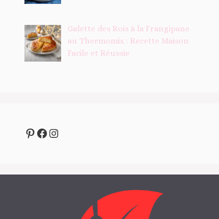
Galette des Rois à la Frangipane
au Thermomix : Recette Maison
Facile et Réussie
Pinterest
Facebook
Instagram