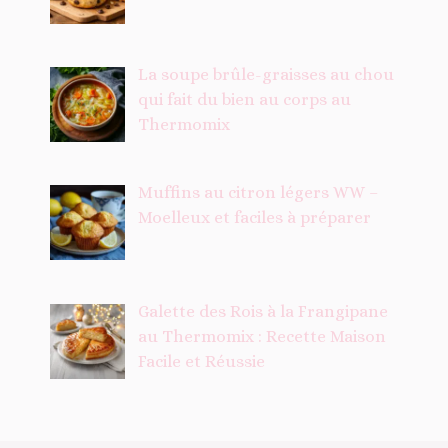
La soupe brûle-graisses au chou
qui fait du bien au corps au
Thermomix
Muffins au citron légers WW –
Moelleux et faciles à préparer
Galette des Rois à la Frangipane
au Thermomix : Recette Maison
Facile et Réussie