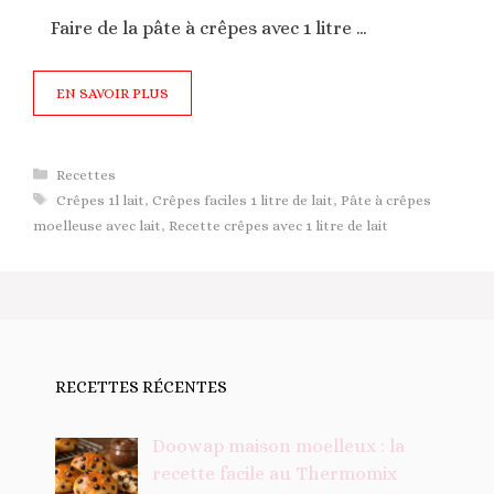
Faire de la pâte à crêpes avec 1 litre …
EN SAVOIR PLUS
Catégories
Recettes
Étiquettes
Crêpes 1l lait
,
Crêpes faciles 1 litre de lait
,
Pâte à crêpes
moelleuse avec lait
,
Recette crêpes avec 1 litre de lait
RECETTES RÉCENTES
Doowap maison moelleux : la
recette facile au Thermomix