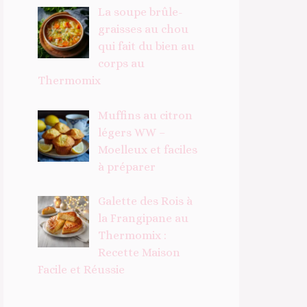
La soupe brûle-
graisses au chou
qui fait du bien au
corps au
Thermomix
Muffins au citron
légers WW –
Moelleux et faciles
à préparer
Galette des Rois à
la Frangipane au
Thermomix :
Recette Maison
Facile et Réussie