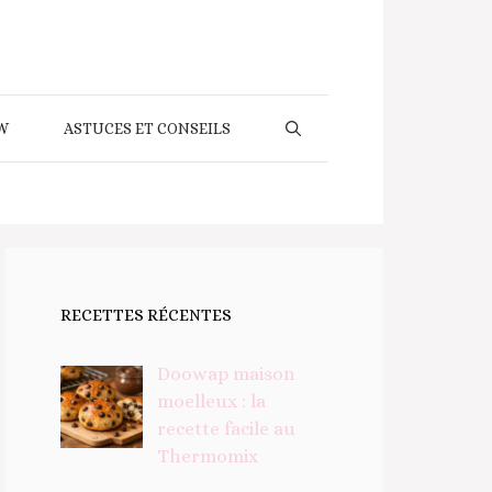
W
ASTUCES ET CONSEILS
RECETTES RÉCENTES
Doowap maison
moelleux : la
recette facile au
Thermomix