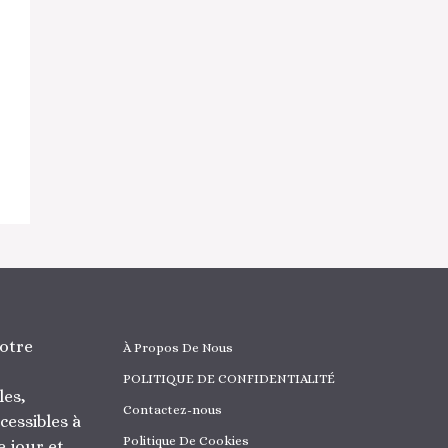
otre
À Propos De Nous
POLITIQUE DE CONFIDENTIALITÉ
les,
Contactez-nous
cessibles à
Politique De Cookies
 jour et