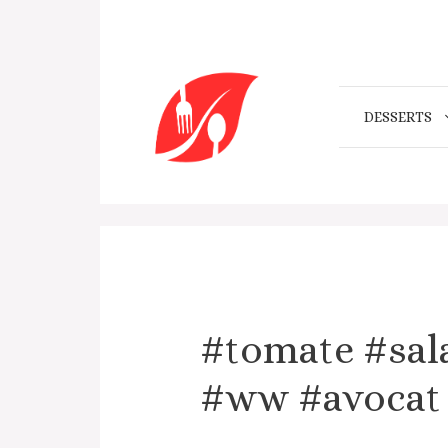
Aller
au
contenu
DESSERTS
#tomate #sa
#ww #avocat