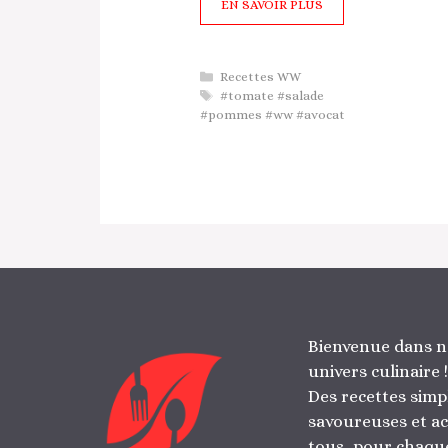
EN SAVOIR PLUS
Catégories
Recettes WW
Étiquettes
#tomate #salade
#pommes #ww #avocat
Bienvenue dans n
univers culinaire !
Des recettes simp
savoureuses et ac
tous, pour chaque